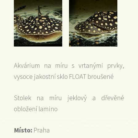
Akvárium na míru s vrtanými prvky,
vysoce jakostní sklo FLOAT broušené
Stolek na míru jeklový a dřevěné
obložení lamino
Místo:
Praha